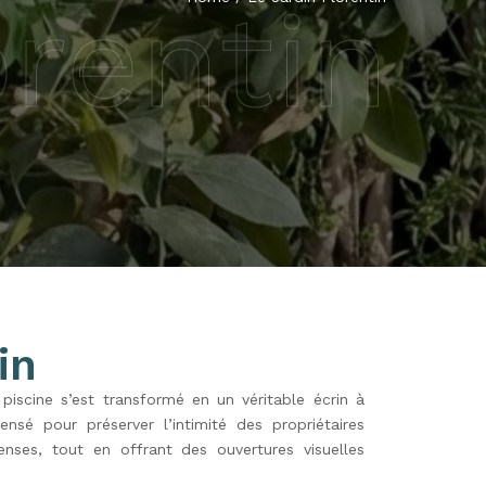
orentin
in
 piscine s’est transformé en un véritable écrin à
nsé pour préserver l’intimité des propriétaires
enses, tout en offrant des ouvertures visuelles