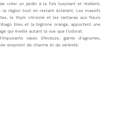
 créer un jardin à la fois luxuriant et résilient,
 la région tout en restant éclatant. Les massifs
es, le thym citronné et les lantanas aux fleurs
mbago bleu et la bignone orange, apportent une
ge qui éveille autant la vue que l’odorat.
d’imposants vases d’Anduze, garnis d’agrumes,
cier empreint de charme et de sérénité.